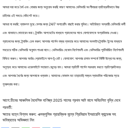
আমরা দয়া করে ধৈর্য এবং বোঝার জন্য অনুরোধ করছি কারণ আমাদের ডেলিভারি অংশীদাররা ব্যতিক্রমীভাবে উচ্চ
চাহিদার এই সময়ে নেভিগেট করে।
আমরা যা করছি: ব্যাকলগ মুছে ফেলার জন্য 24/7 অপারেটিং বাছাই করার সুবিধা। অতিরিক্ত অস্থায়ী ডেলিভারি কর্মী
এবং যানবাহন মোতায়েন করা। ট্র্যাকিং আপডেটের মাধ্যমে গ্রাহকদের সাথে যোগাযোগকে অগ্রাধিকার দেওয়া।
গ্রাহকদের জন্য: ট্র্যাকিং চেক করুন: আপনার পার্সেল নম্বর ব্যবহার করে আমাদের অনলাইন ট্র্যাকিং টুলের মাধ্যমে
সবচেয়ে সঠিক ডেলিভারি অনুমান পাওয়া যাবে। ডেলিভারির যেকোন নির্দেশাবলী এবং ডেলিভারির পূর্বনির্ধারিত নির্দেশাবলী
নিশ্চিত করুন। আপনার অর্ডার প্রোফাইলে আপ-টু-ডেট। যোগাযোগ: আপনার চালান সম্পর্কে নির্দিষ্ট উদ্বেগের জন্য,
অনুগ্রহ করে আমাদের ওয়েবসাইটে সহায়তা কেন্দ্রে যান। আমরা প্রতিটি পার্সেল সরবরাহ করতে প্রতিশ্রুতিবদ্ধ
এবং আপনার ধৈর্যের জন্য আপনাকে ধন্যবাদ। আমাদের ফোকাস যত তাড়াতাড়ি সম্ভব স্বাভাবিক পরিষেবার স্তর
পুনরুদ্ধার করা।
আগে:
চীনের আঞ্চলিক বৈদেশিক বাণিজ্য 2025 সালের প্রথম আট মাসে অবিচলিত বৃদ্ধি দেখে
পরবর্তী:
ক্ষতের যত্নে বিপ্লব করুন: এক্সক্লুসিভ প্রারম্ভিক মূল্যে প্রিমিয়াম ইসরায়েলি ব্যান্ডেজ সহ
ভবিষ্যতের অভিজ্ঞতা নিন