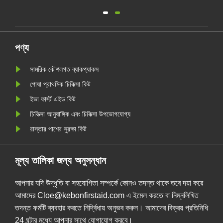
সংক্ষিপ্ত বিবরণ, যেমন, উন্নত চিকিৎসা ডিভাইস /
পুনর্বাসন সরঞ্জাম / ডায়াগনস্টিক সলিউশন] এর একটি
নেতৃস্থানীয় প্রদানকারী, 136তম ক্যান্টন ফেয়ার
(2026p) এর তৃতীয়......
পণ্য
সামরিক কৌশলগত ব্যাকপ্যাকস
পোষা প্রাথমিক চিকিত্সা কিট
ইভা ফার্স্ট এইড কিট
চিকিত্সা আনুষাঙ্গিক এবং চিকিত্সা উপভোগযোগ্য
রাস্তার পাশের সুরক্ষা কিট
মূল্য তালিকা জন্য অনুসন্ধান
আপনার যদি উদ্ধৃতি বা সহযোগিতা সম্পর্কে কোনও তদন্ত থাকে তবে দয়া করে
আমাদের Cloe@kebonfirstaid.com এ ইমেল করতে বা নিম্নলিখিত
তদন্ত ফর্মটি ব্যবহার করতে নির্দ্বিধায় অনুভব করুন। আমাদের বিক্রয় প্রতিনিধি
24 ঘন্টার মধ্যে আপনার সাথে যোগাযোগ করবে।