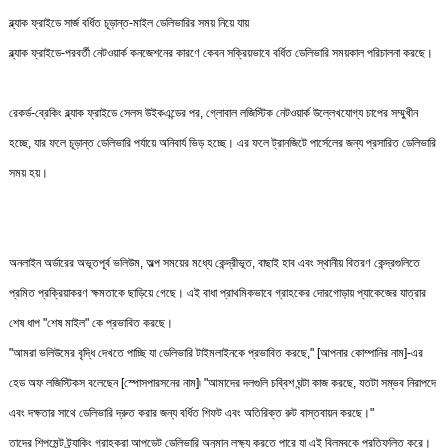
ব্ল্যাক ফ্রাইডে সার্জ বর্ধিত চূড়ান্ত-মাইল ডেলিভারির সময় নিয়ে যায়
ব্ল্যাক ফ্রাইডে-পরবর্তী নেটওয়ার্ক কনজেশনের কারণে কেবন সক্রিয়ভাবে বর্ধিত ডেলিভারি সময়কাল পরিচালনা করছে।
রেকর্ড-ব্রেকিং ব্ল্যাক ফ্রাইডে সেলস উইকএন্ডের পর, গ্লোবাল লজিস্টিক নেটওয়ার্ক উল্লেখযোগ্য চাপের সম্মুখীন
হচ্ছে, যার ফলে চূড়ান্ত ডেলিভারি পর্যায়ে অনিবার্য ভিড় হচ্ছে। এর ফলে ট্রানজিটে পার্সেলের জন্য প্রসারিত ডেলিভারি
সময় হয়।
অনলাইন অর্ডারের অভূতপূর্ব ভলিউম, অল্প সময়ের মধ্যে কেন্দ্রীভূত, বাছাই হাব এবং স্থানীয় বিতরণ কেন্দ্রগুলিতে
প্রমিত প্রক্রিয়াকরণ ক্ষমতাকে ছাড়িয়ে গেছে। এই বাধা প্রাথমিকভাবে গ্রাহকের দোরগোড়ায় প্যাকেজের যাত্রার
শেষ ধাপ "শেষ মাইল" কে প্রভাবিত করছে।
"আমরা ভলিউমের বৃদ্ধি দেখতে পাচ্ছি যা ডেলিভারি টাইমলাইনকে প্রভাবিত করছে," [আপনার কোম্পানির নাম]-এর
হেড অফ লজিস্টিকস বলেছেন [স্পোসপারসনের নাম]৷ "আমাদের দলগুলি চব্বিশ ঘন্টা কাজ করছে, যতটা সম্ভব নিরাপদে
এবং দক্ষতার সাথে ডেলিভারি দ্রুত করার জন্য বর্ধিত শিফট এবং অতিরিক্ত রুট বাস্তবায়ন করছে।"
তাদের শিপমেন্ট ট্র্যাকিং গ্রাহকরা আপডেট ডেলিভারি অনুমান লক্ষ্য করতে পারে যা এই বিলম্বকে প্রতিফলিত করে।