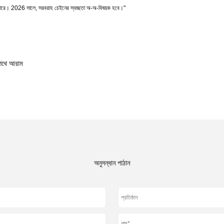
করতে পারে। 2026 সালে, সরবরাহ চেইনের স্বচ্ছতা অ-অ-বিষয়ক হবে।"
 পথে আরাম
অনুসন্ধান পাঠান