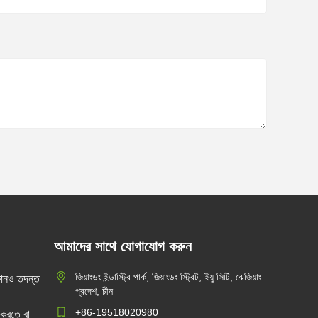
আমাদের সাথে যোগাযোগ করুন
কেবন ক্যান্টন ফেয়ার 2026 ফেজ III -
জিয়াংডং ইন্ডাস্ট্রি পার্ক, জিয়াংডং স্ট্রিট, ইয়ু সিটি, ঝেজিয়াং
কোনও তদন্ত
মেডিকেল ইকুইপমেন্ট সেকশনে উদ্ভাবনী
প্রদেশ, চীন
2026/04/09
চিকিৎসা সমাধান প্রদর্শন করবে
+86-19518020980
রতে বা