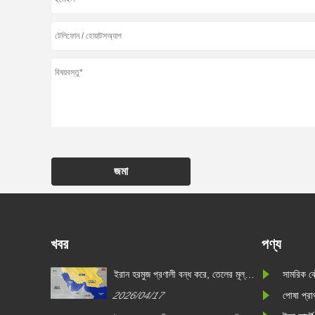
জমা
খবর
পণ্য
ইরান হরমুজ প্রণালী বন্ধ করে, তেলের মূল্য
সামরিক ক
বৃদ্ধি এবং কাঁচামালের মূল্যস্ফীতিকে ট্রিগার
2026/04/17
পোষা প্রা
করে