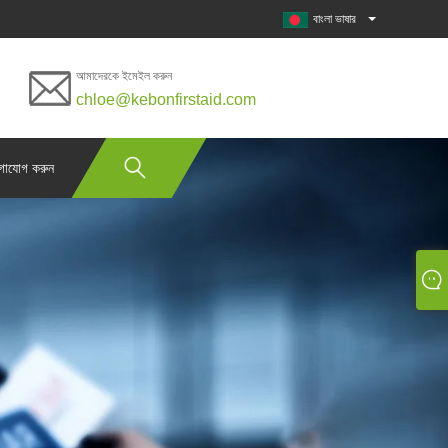
বাংলা ভাষার
আমাদেরকে ইমেইল করুন
chloe@kebonfirstaid.com
গাযোগ করুন