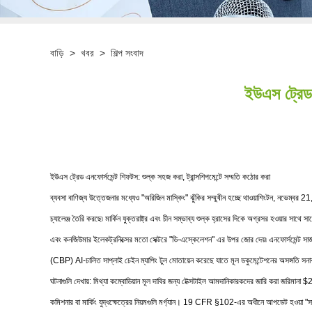
বাড়ি
>
খবর
>
শিল্প সংবাদ
ইউএস ট্রেড 
ইউএস ট্রেড এনফোর্সমেন্ট শিফটস: শুল্ক সহজ করা, ট্রান্সশিপমেন্টে সম্মতি কঠোর করা
ব্যবসা বাণিজ্য উত্তেজনার মধ্যেও "অরিজিন মাস্কিং" ঝুঁকির সম্মুখীন হচ্ছে থাওয়াশিংটন, নভেম্বর 21,
চ্যালেঞ্জ তৈরি করছে৷ মার্কিন যুক্তরাষ্ট্র এবং চীন সম্ভাব্য শুল্ক হ্রাসের দিকে অগ্রসর হওয়ার সাথে
এবং কনজিউমার ইলেকট্রনিক্সের মতো সেক্টরে "ডি-এস্কেলেশন" এর উপর জোর দেয়৷ এনফোর্সমেন্ট সার্জ ডিপ
(CBP) AI-চালিত সাপ্লাই চেইন ম্যাপিং টুল মোতায়েন করেছে যাতে মূল ডকুমেন্টেশনের অসঙ্গতি সনাক্ত ক
ঘটনাগুলি দেখায়: মিথ্যা কম্বোডিয়ান মূল দাবির জন্য টেক্সটাইল আমদানিকারকদের জারি করা জরিমান
কমিশনার বা মার্কিং যুদ্ধক্ষেত্রের নিয়মগুলি মর্গ্যান। 19 CFR §102-এর অধীনে আপডেট হওয়া "সার্