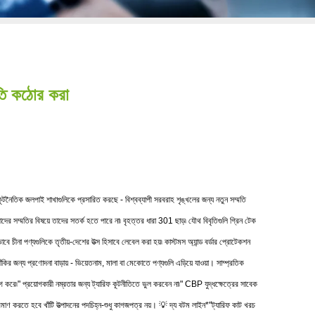
মতি কঠোর করা
থে কূটনৈতিক জলপাই শাখাগুলিকে প্রসারিত করছে - বিশ্বব্যাপী সরবরাহ শৃঙ্খলের জন্য নতুন সম্মতি
 তাদের সম্মতির বিষয়ে তাদের সতর্ক হতে পারে না৷ বৃহত্তর ধারা 301 ছাড়৷ যৌথ বিবৃতিগুলি গ্রিন টেক
ে চীনা পণ্যগুলিকে তৃতীয়-দেশের উত্স হিসাবে লেবেল করা হয়৷ কাস্টমস অ্যান্ড বর্ডার প্রোটেকশন
ির জন্য প্রণোদনা বাড়ায় - ভিয়েতনাম, মালা বা মেকোতে পণ্যগুলি এড়িয়ে যাওয়া। সাম্প্রতিক
করে৷" প্রয়োগকারী নম্রতার জন্য ট্যারিফ কূটনীতিতে ভুল করবেন না৷" CBP যুদ্ধক্ষেত্রের সাবেক
্রমাণ করতে হবে খাঁটি উত্পাদনের পদচিহ্ন-শুধু কাগজপত্র নয়। 💡 দ্য বটম লাইন*"ট্যারিফ কাট খরচ