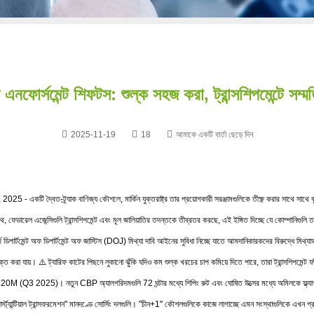
এনফোর্সমেন্ট শিফটস: শুল্ক সহজ করা, ট্রান্সশিপমেন্টে সম্
2025-11-19
18
আমাকে একটি বার্তা ছেড়ে দিন
 2025 - একটি দ্বৈত-ট্র্যাক বাণিজ্য কৌশলে, মার্কিন যুক্তরাষ্ট্র তার প্রয়োগকারী সরঞ্জামগুলিকে তীক্ষ্ণ করার সাথে সা
 সাথে, ফেডারেল এজেন্সিগুলি ট্রান্সশিপমেন্ট এবং মূল জালিয়াতির তদন্তকে তীব্রতর করছে, এই ইঙ্গিত দিচ্ছে যে কোম্পানিগুলি
ার্টমেন্ট অফ ডিপার্টমেন্ট অফ জাস্টিস (DOJ) মিথ্যা দাবি আইনের সুবিধা নিচ্ছে যাতে আমদানিকারকদের বিরুদ্ধে মিথ্যাভাব
রা যায়। ⚠️ ট্যারিফ কাটের পিছনে লুকানো ঝুঁকি যদিও কম শুল্ক খরচের চাপ কমিয়ে দিতে পারে, তারা ট্রান্সশিপমেন্ট ফাঁক
া $220M (Q3 2025)। নতুন CBP অ্যালগরিদমগুলি 72 ঘন্টার মধ্যে শিপিং রুট এবং ঘোষিত উত্সের মধ্যে অমিলকে ফ্ল্যাগ 
স্ট্যান্টিয়াল ট্রান্সফরমেশন" মানদণ্ডে সোর্সিং দলগুলি। "চীন+1" কৌশলগুলিকে কাজে লাগাচ্ছে এমন সংস্থাগুলিকে এখন প