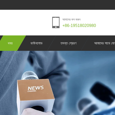
আমাদের কল করুন
+86-19518020980
খবর
ডাউনলোড
তদন্ত প্রেরণ
আমাদের সাথে যো