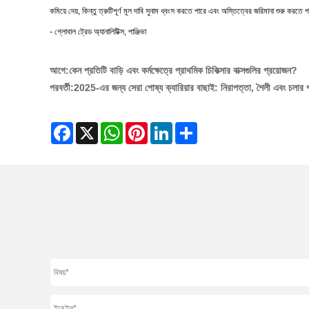
কমিয়ে দেয়, কিন্তু ত্রুটিপূর্ণ মূল দাবি সুনাম ধ্বংস করতে পারে এবং অস্তিত্বের জরিমানা শুরু 
- গ্লোবাল ট্রেড অ্যানালিটিক্স, পাঞ্জিভা
আগে:
কেন প্রতিটি বাড়ি এবং কর্মক্ষেত্রে প্রাথমিক চিকিত্সার বাক্সগুলির প্রয়োজন?
পরবর্তী:
2025-এর জন্য সেরা পোষ্য ক্যারিয়ার বাছাই: নিরাপত্তা, শৈলী এবং চলার
Facebook
X
WhatsApp
Pinterest
LinkedIn
Share