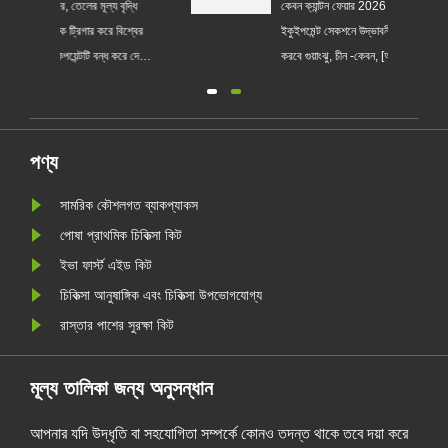
ধি
কেবন ক্যান্টন ফেয়ার 2026 ফেজ III - মেডিকেল
ইরান হরমুজ প
্বের
ইকুইপমেন্ট সেকশনে উদ্ভাবনী চিকিৎসা সমাধান প্রদর্শন
এবং কাঁচামাল
দেওয়া
করবে গুয়াংঝু, চীন -কেবন, [আপনার মূল ব্যবসার
সবচেয়ে গুরুত
সংক্ষিপ্ত বিবরণ, যেমন, উন্নত চিকিৎসা ডিভাইস /
হয়েছে, বিশ্
পুনর্বাসন সরঞ্জাম / ডায়াগনস্টিক সলিউশন] এর একটি
চেইনের মাধ্যমে 
নেতৃস্থানীয় প্রদানকারী, 136তম ক্যান্টন ফেয়ার
এপ্রিল 17, 2026 মধ্যপ্রাচ্
(2026p) এর তৃতীয়......
নাটকীয় বৃদ...
পণ্য
সামরিক কৌশলগত ব্যাকপ্যাকস
পোষা প্রাথমিক চিকিত্সা কিট
ইভা ফার্স্ট এইড কিট
চিকিত্সা আনুষাঙ্গিক এবং চিকিত্সা উপভোগযোগ্য
রাস্তার পাশের সুরক্ষা কিট
মূল্য তালিকা জন্য অনুসন্ধান
আপনার যদি উদ্ধৃতি বা সহযোগিতা সম্পর্কে কোনও তদন্ত থাকে তবে দয়া করে