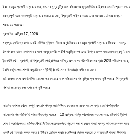
ইরান হরমুজ প্রণালী বন্ধ করে দেয়, তেলের মূল্য বৃদ্ধি এবং কাঁচামালের মূল্যস্ফীতিকে ট্রিগার করে বিশ্বের সবচেয়ে
গুরুত্বপূর্ণ তেল চোকপয়েন্ট বন্ধ করে দেওয়া হয়েছে, বিশ্বব্যাপী শক্তির বাজার এবং সরবরাহ চেইনের মাধ্যমে
শকওয়েভ পাঠাচ্ছে।
প্রকাশিত: এপ্রিল 17, 2026
মধ্যপ্রাচ্যে উত্তেজনার একটি নাটকীয় বৃদ্ধিতে, ইরান আনুষ্ঠানিকভাবে হরমুজ প্রণালী বন্ধ করে দিয়েছে - পারস্য
উপসাগরকে ভারত মহাসাগরের সাথে সংযুক্তকারী সংকীর্ণ সামুদ্রিক পথ এবং বিশ্বের একক সবচেয়ে গুরুত্বপূর্ণ তেল
ট্রানজিট রুট। প্রণালী, যা বিশ্বব্যাপী পেট্রোলিয়াম বাণিজ্য এবং এলএনজি পরিবহনের প্রায় 20% পরিচালনা করে,
ইরানী কর্তৃপক্ষের ঘোষণা অনুযায়ী এখন 禁航 (নেভিগেশন নিষেধাজ্ঞা) অধীনে রয়েছে।
এই বন্ধের ফলে অপরিশোধিত তেলের দাম বেড়েছে এবং কাঁচামালের দাম বৃদ্ধির ক্যাসকেড সৃষ্টি করেছে, বিশ্বব্যাপী
নির্মাতা ও ভোক্তাদের ওপর চাপ সৃষ্টি করেছে।
আংশিক ব্যাঘাত থেকে সম্পূর্ণ অবরোধ পর্যন্ত ওয়াশিংটন ও তেহরানের মধ্যে কয়েক সপ্তাহের নিষ্পত্তিহীন
আলোচনার পর পরিস্থিতি আরও উত্তপ্ত হয়েছে। 13 এপ্রিল, শান্তি আলোচনার পতনের পরে, রাষ্ট্রপতি ট্রাম্প
ঘোষণা করেছিলেন যে মার্কিন নৌবাহিনী ইরানের বন্দরগুলিতে প্রবেশ করা বা ছেড়ে যাওয়া সমস্ত জাহাজকে লক্ষ্য করে
একটি নৌ অবরোধ বলবৎ করবে। ইউএস সেন্ট্রাল কমান্ড (সেন্টকম) নিশ্চিত করেছে যে অবরোধটি পারস্য উপসাগর