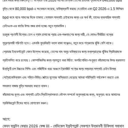
রোধ করার জন্য গুরুত্বপূর্ণ। সংস্থাটি তার 2026 সালের বৈশ্বিক তেলের চাহিদার পূর্বাভাসকে 640,000 bpd
বৃদ্ধি থেকে 80,000 bpd-এ সংকোচন করেছে, ভবিষ্যদ্বাণী করছে যে চাহিদা একা Q2 2026-এ 1.5 মিলিয়ন
bpd কমে যাবে৷ সামনের দিকে তাকান: গ্লোবাল সাপ্লাই চেইনফের জন্য এর অর্থ কী, তাদের ব্যবসায়িক সাপ্লাই
চেইনএফ-এর বার্তার উপর নজর রাখা হচ্ছে৷ নতুন স্বাভাবিক।
হরমুজ প্রণালী বিশ্বের তেল ও গ্যাস চালানের প্রায় এক-পঞ্চমাংশের জন্য দায়ী, যে কোনও দীর্ঘায়িত বন্ধের
সুদূরপ্রসারী পরিণতি হবে। এমনকি যুদ্ধবিরতি বহাল থাকা সত্ত্বেও, নতুন করে শত্রুতার ঝুঁকি বেশি থাকে।
শ্রোডার ইনভেস্টমেন্ট যেমন উল্লেখ করেছে, তেলের দাম অদূর ভবিষ্যতের জন্য মধ্যপ্রাচ্যের ঝুঁকির প্রিমিয়ামকে
প্রতিফলিত করে চলেছে। কোম্পানিগুলির জন্য প্রস্তুত করা উচিত: অপরিশোধিত-সংযুক্ত কাঁচামালের উপর ক্রমাগত
ঊর্ধ্বমুখী চাপ উচ্চতর শিপিং এবং লজিস্টিক খরচ অঞ্চলে ট্রানজিট পণ্যের জন্য সম্ভাব্য সাপ্লাই চেইন বিলম্ব
পেট্রোকেমিক্যাল এবং শক্তি-নিবিড় সেক্টরে মূল্যের অস্থিরতা বেড়েছে আমরা পরিস্থিতি পর্যবেক্ষণ করতে এবং
সময়মত বাজার বুদ্ধি সরবরাহ করতে থাকব।
কাঁচামালের মূল্য এবং সাপ্লাই চেইন স্থিতিস্থাপকতা কৌশল সম্পর্কে অনুসন্ধানের জন্য, অনুগ্রহ করে আমাদের
প্রকিউরমেন্ট টিমের সাথে যোগাযোগ করুন।
আগে:
কেবন ক্যান্টন ফেয়ার 2026 ফেজ III - মেডিকেল ইকুইপমেন্ট সেকশনে উদ্ভাবনী চিকিৎসা সমাধান