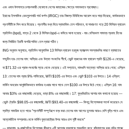
এবং ওমান উপসাগরে চলাচলকারী যেকোনো দেশের জাহাজের ক্ষেত্রে সমানভাবে প্রযোজ্য।
ইরানের ইসলামিক রেভল্যুশনারি গার্ড কর্পস (IRGC) তার নিজস্ব বিধিনিষেধ আরোপ করে সাড়া দিয়েছে, কার্যকরভাবে
প্রণালীটিকে সিল করে দিয়েছে। প্রণালীর মধ্য দিয়ে স্বাভাবিক তেল পরিবহন, যা সাধারণত গড়ে 20 মিলিয়ন ব্যারেল
প্রতিদিন (bpd), মাত্র 2 থেকে 3 মিলিয়ন bpd-এ কমিয়ে আনা হয়েছে - যার বেশিরভাগ সামান্য প্রবাহ চীনের
জন্য নির্ধারিত ইরানী অপরিশোধিত তেল দ্বারা গঠিত।
ING অনুমান অনুসারে, প্রতিদিন আনুমানিক 13 মিলিয়ন ব্যারেল হরমুজ অ্যাক্সেস সমস্যাগুলির কারণে ব্যাঘাতের
সম্মুখীন হয়৷ তেলের দাম: অস্থির এবং উন্নত সংকটের শীর্ষে, ব্রেন্ট ক্রুডের দাম ব্যারেল প্রতি $126-এ বেড়েছে,
যা $71.32-এর প্রাক-সংঘর্ষের স্তর থেকে বেড়েছে। এই সপ্তাহে, দামগুলি অত্যন্ত অস্থির রয়ে গেছে: এপ্রিল
13: তেলের দাম প্রায় 9% লাফিয়েছে, WTI $105 এর উপরে এবং ব্রেন্ট $103 এর উপরে। 14 এপ্রিল:
মার্কিন অবরোধ আনুষ্ঠানিকভাবে কার্যকর হওয়ার সাথে সাথে তেল $100 এর উপরে উঠে গেছে। এপ্রিল 16: দাম
আবার $3% এর কাছাকাছি বেড়েছে, ভাড়া 8% এর কাছাকাছি। 17: যুদ্ধবিরতির আশায় দাম কমানো হয়েছে —
ব্রেন্ট ট্রেডিং $98.05-এর কাছাকাছি, WTI $93.40-এর কাছাকাছি — কিন্তু বিশ্লেষকরা সতর্ক করেছেন যে
স্বস্তি সাময়িক হতে পারে৷ "প্রণালীটি সম্পূর্ণরূপে বন্ধ করা তেলের দাম আগের তুলনায় আরও বেশি বৃদ্ধি পাবে এবং
আন্তর্জাতিক সম্প্রদায় থেকে মার্কিন যুক্তরাষ্ট্রের উপর আরও চাপ সৃষ্টি করবে৷"
— কাভানাঘ, ভূ-রাজনৈতিক বিশ্লেষক কীভাবে এটি আপনার ব্যবসাকে প্রভাবিত করে: কাঁচামালের খরচ বৃদ্ধি পাচ্ছে