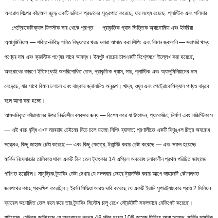
অবরোধ শিল্পের কাঁচামাল জুড়ে একটি ডমিনো প্রভাবের সূত্রপাত করেছে, যার মধ্যে রয়েছে: প্লাস্টিক এবং পলিমার
— পেট্রোকেমিক্যাল ফিডস্টক সার থেকে প্রাপ্ত — প্রাকৃতিক গ্যাস-ভিত্তিক অ্যামোনিয়া এবং ইউরিয়া
অ্যালুমিনিয়াম — শক্তি-নিবিড় গলিত বিদ্যুতের খরচ দ্বারা আঘাত করা শিপিং এবং বিমান জ্বালানি — সরাসরি খাদ্য
পণ্যের দাম এবং ক্রুস্টিক পণ্যের সাথে আবদ্ধ। ইনপুট খরচের চাপএকটি বিশ্লেষণে উল্লেখ করা হয়েছে,
অবরোধের কারণে ইতিমধ্যেই অপরিশোধিত তেল, প্রাকৃতিক গ্যাস, সার, প্লাস্টিক এবং অ্যালুমিনিয়ামের দাম
বেড়েছে, যার সাথে বিমান চলাচল এবং বাঙ্কার জ্বালানিও অনুরূপ। খাদ্য, ওষুধ এবং পেট্রোকেমিক্যাল পণ্যও বাড়বে
বলে আশা করা হচ্ছে।
আমদানিকৃত কাঁচামালের উপর নির্ভরশীল ব্যবসার জন্য — বিশেষ করে যা উৎপাদন, প্যাকেজিং, নির্মাণ এবং লজিস্টিকসে
— এই খরচ বৃদ্ধি এখন সরবরাহ চেইনের নিচে চলে যাচ্ছে৷ শিপিং ব্যাঘাত: প্রণালীতে একটি বিশৃঙ্খল চিত্র অবরোধ
সত্ত্বেও, কিছু জাহাজ চেষ্টা করেছে — এবং কিছু ক্ষেত্রে, ট্রান্সিট করার চেষ্টা করেছে — এবং সফল হয়েছে৷
মার্কিন নিষেধাজ্ঞার তালিকায় থাকা একটি চীনা তেল ট্যাংকার 14 এপ্রিল অবরোধ চলাকালীন প্রথম পরিচিত জাহাজে
পরিণত হয়েছিল। সামুদ্রিক ট্র্যাকিং ডেটা দেখায় যে মঙ্গলবার ভোরে ট্রানজিট করার আগে জাহাজটি কৌশলগত
জলপথের কাছে প্রদক্ষিণ করেছিল। ইরানি মিডিয়া আরও দাবি করেছে যে একটি ইরানি সুপারট্যাঙ্কার প্রায় 2 মিলিয়ন
ব্যারেল অশোধিত তেল বহন করে তার ট্র্যাকিং সিস্টেম চালু রেখে স্ট্রেইটটি সফলভাবে নেভিগেট করেছে।
যাইহোক, সেন্টকম জানিয়েছে যে অবরোধের প্রথম 48 ঘন্টার মধ্যে 10টি জাহাজ ফিরিয়ে আনা হয়েছে, মার্কিন সামরিক