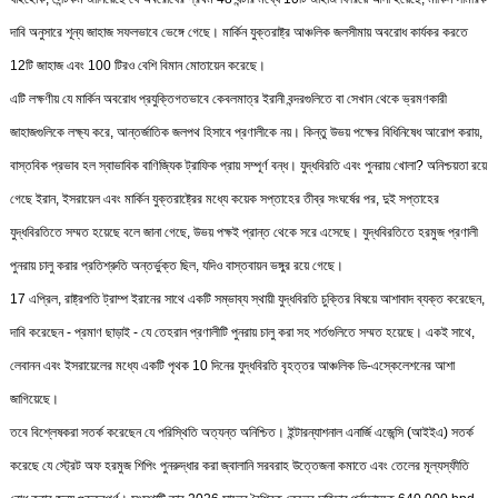
দাবি অনুসারে শূন্য জাহাজ সফলভাবে ভেঙ্গে গেছে। মার্কিন যুক্তরাষ্ট্র আঞ্চলিক জলসীমায় অবরোধ কার্যকর করতে
12টি জাহাজ এবং 100 টিরও বেশি বিমান মোতায়েন করেছে।
এটি লক্ষণীয় যে মার্কিন অবরোধ প্রযুক্তিগতভাবে কেবলমাত্র ইরানী বন্দরগুলিতে বা সেখান থেকে ভ্রমণকারী
জাহাজগুলিকে লক্ষ্য করে, আন্তর্জাতিক জলপথ হিসাবে প্রণালীকে নয়। কিন্তু উভয় পক্ষের বিধিনিষেধ আরোপ করায়,
বাস্তবিক প্রভাব হল স্বাভাবিক বাণিজ্যিক ট্রাফিক প্রায় সম্পূর্ণ বন্ধ। যুদ্ধবিরতি এবং পুনরায় খোলা? অনিশ্চয়তা রয়ে
গেছে ইরান, ইসরায়েল এবং মার্কিন যুক্তরাষ্ট্রের মধ্যে কয়েক সপ্তাহের তীব্র সংঘর্ষের পর, দুই সপ্তাহের
যুদ্ধবিরতিতে সম্মত হয়েছে বলে জানা গেছে, উভয় পক্ষই প্রান্ত থেকে সরে এসেছে। যুদ্ধবিরতিতে হরমুজ প্রণালী
পুনরায় চালু করার প্রতিশ্রুতি অন্তর্ভুক্ত ছিল, যদিও বাস্তবায়ন ভঙ্গুর রয়ে গেছে।
17 এপ্রিল, রাষ্ট্রপতি ট্রাম্প ইরানের সাথে একটি সম্ভাব্য স্থায়ী যুদ্ধবিরতি চুক্তির বিষয়ে আশাবাদ ব্যক্ত করেছেন,
দাবি করেছেন - প্রমাণ ছাড়াই - যে তেহরান প্রণালীটি পুনরায় চালু করা সহ শর্তগুলিতে সম্মত হয়েছে। একই সাথে,
লেবানন এবং ইসরায়েলের মধ্যে একটি পৃথক 10 দিনের যুদ্ধবিরতি বৃহত্তর আঞ্চলিক ডি-এস্কেলেশনের আশা
জাগিয়েছে।
তবে বিশ্লেষকরা সতর্ক করেছেন যে পরিস্থিতি অত্যন্ত অনিশ্চিত। ইন্টারন্যাশনাল এনার্জি এজেন্সি (আইইএ) সতর্ক
করেছে যে স্ট্রেট অফ হরমুজ শিপিং পুনরুদ্ধার করা জ্বালানি সরবরাহ উত্তেজনা কমাতে এবং তেলের মূল্যস্ফীতি