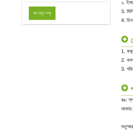
২. ইমার
3. মিল
সব নতুন পণ্য
4. ডিআই
1. কম্ব
2. কমপ
3. পরিব
প
রঙ: স্
আকার:
অনুস্ম