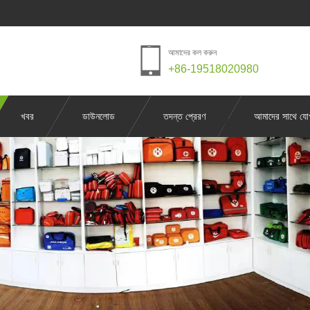
আমাদের কল করুন
+86-19518020980
খবর
ডাউনলোড
তদন্ত প্রেরণ
আমাদের সাথে যো