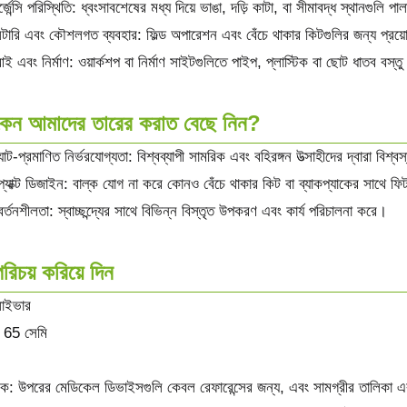
্জেন্সি পরিস্থিতি: ধ্বংসাবশেষের মধ্য দিয়ে ভাঙা, দড়ি কাটা, বা সীমাবদ্ধ স্থানগুলি প
িটারি এবং কৌশলগত ব্যবহার: ফিল্ড অপারেশন এবং বেঁচে থাকার কিটগুলির জন্য প্রয়
 এবং নির্মাণ: ওয়ার্কশপ বা নির্মাণ সাইটগুলিতে পাইপ, প্লাস্টিক বা ছোট ধাতব বস্তু
কেন আমাদের তারের করাত বেছে নিন?
্যাট-প্রমাণিত নির্ভরযোগ্যতা: বিশ্বব্যাপী সামরিক এবং বহিরঙ্গন উত্সাহীদের দ্বারা বিশ্ব
্যাক্ট ডিজাইন: বাল্ক যোগ না করে কোনও বেঁচে থাকার কিট বা ব্যাকপ্যাকের সাথে ফ
র্তনশীলতা: স্বাচ্ছন্দ্যের সাথে বিভিন্ন বিস্তৃত উপকরণ এবং কার্য পরিচালনা করে।
রিচয় করিয়ে দিন
লাইভার
 65 সেমি
ারক: উপরের মেডিকেল ডিভাইসগুলি কেবল রেফারেন্সের জন্য, এবং সামগ্রীর তালিকা এবং