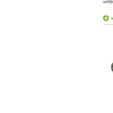
তদতিরি