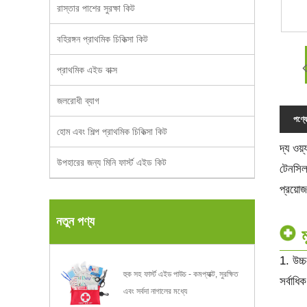
রাস্তার পাশের সুরক্ষা কিট
বহিরঙ্গন প্রাথমিক চিকিত্সা কিট
প্রাথমিক এইড বাক্স
জলরোধী ব্যাগ
পণ্যে
হোম এবং শিল্প প্রাথমিক চিকিত্সা কিট
দ্য ওয
উপহারের জন্য মিনি ফার্স্ট এইড কিট
টেনসিল
প্রয়োজ
নতুন পণ্য
ম
1. উচ্
হুক সহ ফার্স্ট এইড পাউচ - কমপ্যাক্ট, সুরক্ষিত
সর্বাধি
এবং সর্বদা নাগালের মধ্যে