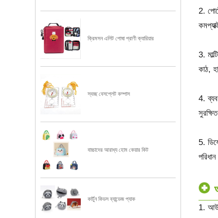
2. পোর
কমপ্যা
ক্রিমসন এলিট পোষা প্রাণী ক্যারিয়ার
3. মাল্ট
কাঠ, হ
স্বচ্ছ বেসপ্লেট কম্পাস
4. ব্য
সুরক্ষি
5. ডিযো
বাচ্চাদের আরাধ্য হোম কেয়ার কিট
পরিধান
কার্টুন কিডস ব্যান্ডেজ প্যাক
1. আউট